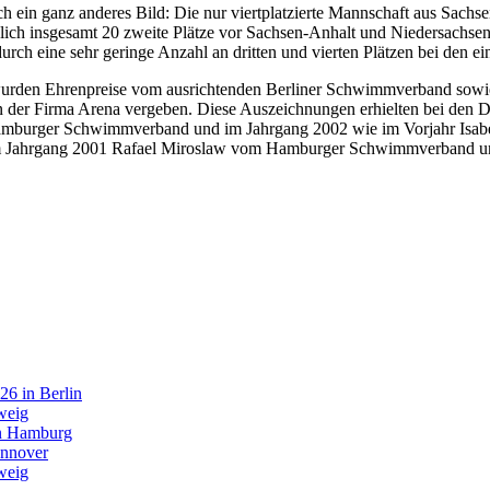
sich ein ganz anderes Bild: Die nur viertplatzierte Mannschaft aus Sa
lich insgesamt 20 zweite Plätze vor Sachsen-Anhalt und Niedersachs
urch eine sehr geringe Anzahl an dritten und vierten Plätzen bei den e
gen wurden Ehrenpreise vom ausrichtenden Berliner Schwimmverban
on der Firma Arena vergeben. Diese Auszeichnungen erhielten bei de
burger Schwimmverband und im Jahrgang 2002 wie im Vorjahr Isabe
Jahrgang 2001 Rafael Miroslaw vom Hamburger Schwimmverband und
26 in Berlin
weig
in Hamburg
annover
weig