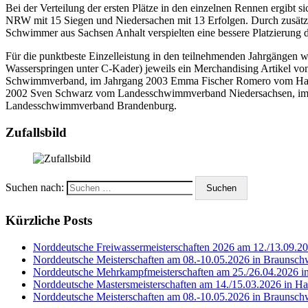
Bei der Verteilung der ersten Plätze in den einzelnen Rennen ergibt 
NRW mit 15 Siegen und Niedersachen mit 13 Erfolgen. Durch zusätz
Schwimmer aus Sachsen Anhalt verspielten eine bessere Platzierung d
Für die punktbeste Einzelleistung in den teilnehmenden Jahrgän
Wasserspringen unter C-Kader) jeweils ein Merchandising Artikel v
Schwimmverband, im Jahrgang 2003 Emma Fischer Romero vom Ham
2002 Sven Schwarz vom Landesschwimmverband Niedersachsen, im 
Landesschwimmverband Brandenburg.
Zufallsbild
Suchen nach:
Kürzliche Posts
Norddeutsche Freiwassermeisterschaften 2026 am 12./13.09.20
Norddeutsche Meisterschaften am 08.-10.05.2026 in Braunsch
Norddeutsche Mehrkampfmeisterschaften am 25./26.04.2026 
Norddeutsche Mastersmeisterschaften am 14./15.03.2026 in H
Norddeutsche Meisterschaften am 08.-10.05.2026 in Braunsch