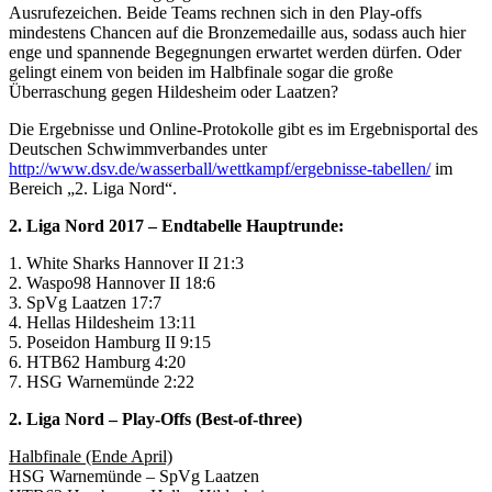
Ausrufezeichen. Beide Teams rechnen sich in den Play-offs
mindestens Chancen auf die Bronzemedaille aus, sodass auch hier
enge und spannende Begegnungen erwartet werden dürfen. Oder
gelingt einem von beiden im Halbfinale sogar die große
Überraschung gegen Hildesheim oder Laatzen?
Die Ergebnisse und Online-Protokolle gibt es im Ergebnisportal des
Deutschen Schwimmverbandes unter
http://www.dsv.de/wasserball/wettkampf/ergebnisse-tabellen/
im
Bereich „2. Liga Nord“.
2. Liga Nord 2017 – Endtabelle Hauptrunde:
1. White Sharks Hannover II 21:3
2. Waspo98 Hannover II 18:6
3. SpVg Laatzen 17:7
4. Hellas Hildesheim 13:11
5. Poseidon Hamburg II 9:15
6. HTB62 Hamburg 4:20
7. HSG Warnemünde 2:22
2. Liga Nord – Play-Offs (Best-of-three)
Halbfinale (Ende April)
HSG Warnemünde – SpVg Laatzen