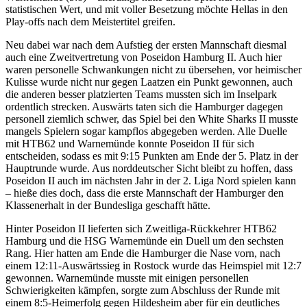
statistischen Wert, und mit voller Besetzung möchte Hellas in den
Play-offs nach dem Meistertitel greifen.
Neu dabei war nach dem Aufstieg der ersten Mannschaft diesmal
auch eine Zweitvertretung von Poseidon Hamburg II. Auch hier
waren personelle Schwankungen nicht zu übersehen, vor heimischer
Kulisse wurde nicht nur gegen Laatzen ein Punkt gewonnen, auch
die anderen besser platzierten Teams mussten sich im Inselpark
ordentlich strecken. Auswärts taten sich die Hamburger dagegen
personell ziemlich schwer, das Spiel bei den White Sharks II musste
mangels Spielern sogar kampflos abgegeben werden. Alle Duelle
mit HTB62 und Warnemünde konnte Poseidon II für sich
entscheiden, sodass es mit 9:15 Punkten am Ende der 5. Platz in der
Hauptrunde wurde. Aus norddeutscher Sicht bleibt zu hoffen, dass
Poseidon II auch im nächsten Jahr in der 2. Liga Nord spielen kann
– hieße dies doch, dass die erste Mannschaft der Hamburger den
Klassenerhalt in der Bundesliga geschafft hätte.
Hinter Poseidon II lieferten sich Zweitliga-Rückkehrer HTB62
Hamburg und die HSG Warnemünde ein Duell um den sechsten
Rang. Hier hatten am Ende die Hamburger die Nase vorn, nach
einem 12:11-Auswärtssieg in Rostock wurde das Heimspiel mit 12:7
gewonnen. Warnemünde musste mit einigen personellen
Schwierigkeiten kämpfen, sorgte zum Abschluss der Runde mit
einem 8:5-Heimerfolg gegen Hildesheim aber für ein deutliches