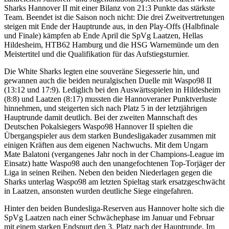
Sharks Hannover II mit einer Bilanz von 21:3 Punkte das stärkste
Team. Beendet ist die Saison noch nicht: Die drei Zweitvertretungen
steigen mit Ende der Hauptrunde aus, in den Play-Offs (Halbfinale
und Finale) kämpfen ab Ende April die SpVg Laatzen, Hellas
Hildesheim, HTB62 Hamburg und die HSG Warnemünde um den
Meistertitel und die Qualifikation für das Aufstiegsturnier.
Die White Sharks legten eine souveräne Siegesserie hin, und
gewannen auch die beiden neuralgischen Duelle mit Waspo98 II
(13:12 und 17:9). Lediglich bei den Auswärtsspielen in Hildesheim
(8:8) und Laatzen (8:17) mussten die Hannoveraner Punktverluste
hinnehmen, und steigerten sich nach Platz 5 in der letztjährigen
Hauptrunde damit deutlich. Bei der zweiten Mannschaft des
Deutschen Pokalsiegers Waspo98 Hannover II spielten die
Übergangspieler aus dem starken Bundesligakader zusammen mit
einigen Kräften aus dem eigenen Nachwuchs. Mit dem Ungarn
Mate Balatoni (vergangenes Jahr noch in der Champions-League im
Einsatz) hatte Waspo98 auch den unangefochtenen Top-Torjäger der
Liga in seinen Reihen. Neben den beiden Niederlagen gegen die
Sharks unterlag Waspo98 am letzten Spieltag stark ersatzgeschwächt
in Laatzen, ansonsten wurden deutliche Siege eingefahren.
Hinter den beiden Bundesliga-Reserven aus Hannover holte sich die
SpVg Laatzen nach einer Schwächephase im Januar und Februar
mit einem starken Endspurt den 3. Platz nach der Hauptrunde. Im