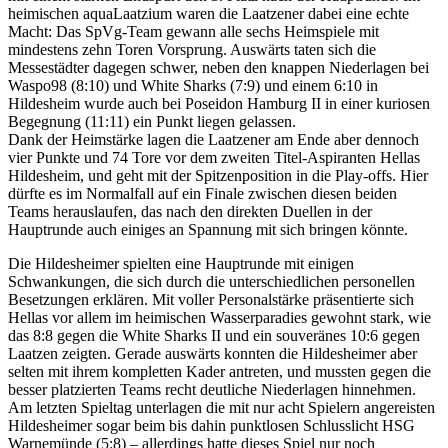
heimischen aquaLaatzium waren die Laatzener dabei eine echte
Macht: Das SpVg-Team gewann alle sechs Heimspiele mit
mindestens zehn Toren Vorsprung. Auswärts taten sich die
Messestädter dagegen schwer, neben den knappen Niederlagen bei
Waspo98 (8:10) und White Sharks (7:9) und einem 6:10 in
Hildesheim wurde auch bei Poseidon Hamburg II in einer kuriosen
Begegnung (11:11) ein Punkt liegen gelassen.
Dank der Heimstärke lagen die Laatzener am Ende aber dennoch
vier Punkte und 74 Tore vor dem zweiten Titel-Aspiranten Hellas
Hildesheim, und geht mit der Spitzenposition in die Play-offs. Hier
dürfte es im Normalfall auf ein Finale zwischen diesen beiden
Teams herauslaufen, das nach den direkten Duellen in der
Hauptrunde auch einiges an Spannung mit sich bringen könnte.
Die Hildesheimer spielten eine Hauptrunde mit einigen
Schwankungen, die sich durch die unterschiedlichen personellen
Besetzungen erklären. Mit voller Personalstärke präsentierte sich
Hellas vor allem im heimischen Wasserparadies gewohnt stark, wie
das 8:8 gegen die White Sharks II und ein souveränes 10:6 gegen
Laatzen zeigten. Gerade auswärts konnten die Hildesheimer aber
selten mit ihrem kompletten Kader antreten, und mussten gegen die
besser platzierten Teams recht deutliche Niederlagen hinnehmen.
Am letzten Spieltag unterlagen die mit nur acht Spielern angereisten
Hildesheimer sogar beim bis dahin punktlosen Schlusslicht HSG
Warnemünde (5:8) – allerdings hatte dieses Spiel nur noch